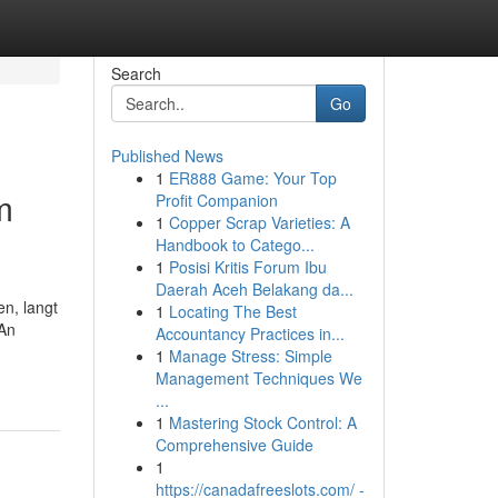
Search
Go
Published News
1
ER888 Game: Your Top
m
Profit Companion
1
Copper Scrap Varieties: A
Handbook to Catego...
1
Posisi Kritis Forum Ibu
Daerah Aceh Belakang da...
en, langt
1
Locating The Best
 An
Accountancy Practices in...
1
Manage Stress: Simple
Management Techniques We
...
1
Mastering Stock Control: A
Comprehensive Guide
1
https://canadafreeslots.com/ -