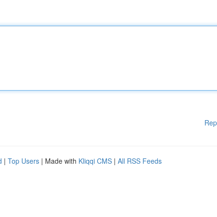
Rep
d
|
Top Users
| Made with
Kliqqi CMS
|
All RSS Feeds