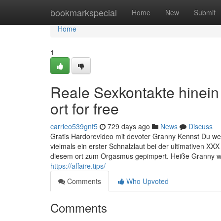
Home
bookmarkspecial
Home
New
Submit
Home
1
Reale Sexkontakte hinein
ort for free
carrieo539gnt5
729 days ago
News
Discuss
Gratis Hardorevideo mit devoter Granny Kennst Du welc
vielmals ein erster Schnalzlaut bei der ultimativen X
diesem ort zum Orgasmus gepimpert. Heiße Granny wi
https://affaire.tips/
Comments
Who Upvoted
Comments