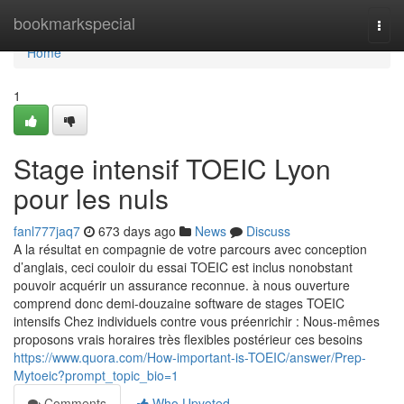
Home
bookmarkspecial
Togg
navi
Home
1
Stage intensif TOEIC Lyon
pour les nuls
fanl777jaq7
673 days ago
News
Discuss
A la résultat en compagnie de votre parcours avec conception
d’anglais, ceci couloir du essai TOEIC est inclus nonobstant
pouvoir acquérir un assurance reconnue. à nous ouverture
comprend donc demi-douzaine software de stages TOEIC
intensifs Chez individuels contre vous préenrichir : Nous-mêmes
proposons vrais horaires très flexibles postérieur ces besoins
https://www.quora.com/How-important-is-TOEIC/answer/Prep-
Mytoeic?prompt_topic_bio=1
Comments
Who Upvoted