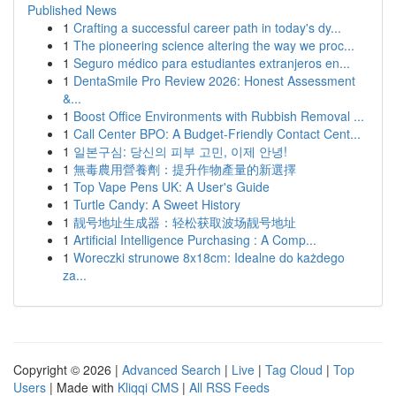
Published News
1
Crafting a successful career path in today's dy...
1
The pioneering science altering the way we proc...
1
Seguro médico para estudiantes extranjeros en...
1
DentaSmile Pro Review 2026: Honest Assessment
&...
1
Boost Office Environments with Rubbish Removal ...
1
Call Center BPO: A Budget-Friendly Contact Cent...
1
일본구심: 당신의 피부 고민, 이제 안녕!
1
無毒農用營養劑：提升作物產量的新選擇
1
Top Vape Pens UK: A User's Guide
1
Turtle Candy: A Sweet History
1
靓号地址生成器：轻松获取波场靓号地址
1
Artificial Intelligence Purchasing : A Comp...
1
Woreczki strunowe 8x18cm: Idealne do każdego
za...
Copyright © 2026 |
Advanced Search
|
Live
|
Tag Cloud
|
Top
Users
| Made with
Kliqqi CMS
|
All RSS Feeds