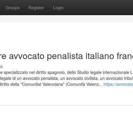
Groups
Register
Login
avvocato penalista italiano fran
ss
le specializzato nel diritto spagnolo, dello Studio legale internazionale L
egale di un avvocato penalista, un avvocato civilista, un avvocato tribut
 diritto della "Comunitat Valenciana" (Comunità Valenz...
https://avvocato