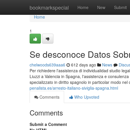
Home
bookmarkspecial
Home
New
Submit
Home
1
Se desconoce Datos Sobre 
chelwoods639aaa6
612 days ago
News
Discu
Per richiedere l'assistenza di individualidad studio lega
Liuzzi a Valencia in Spagna, l'assistenza e consulenza l
specializzato in diritto spagnolo in particolar modo nel
penalista.es/arresto-italiano-siviglia-spagna.html
Comments
Who Upvoted
Comments
Submit a Comment