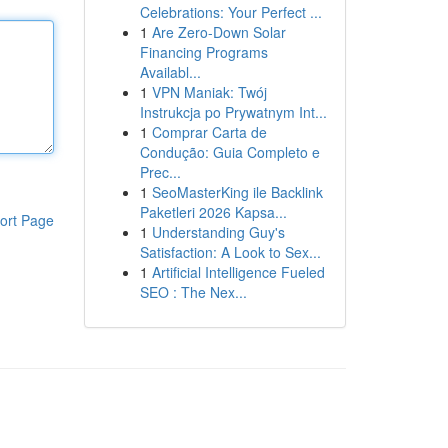
Celebrations: Your Perfect ...
1
Are Zero-Down Solar
Financing Programs
Availabl...
1
VPN Maniak: Twój
Instrukcja po Prywatnym Int...
1
Comprar Carta de
Condução: Guia Completo e
Prec...
1
SeoMasterKing ile Backlink
Paketleri 2026 Kapsa...
ort Page
1
Understanding Guy's
Satisfaction: A Look to Sex...
1
Artificial Intelligence Fueled
SEO : The Nex...