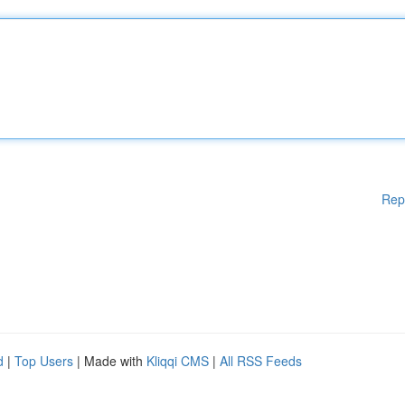
Rep
d
|
Top Users
| Made with
Kliqqi CMS
|
All RSS Feeds