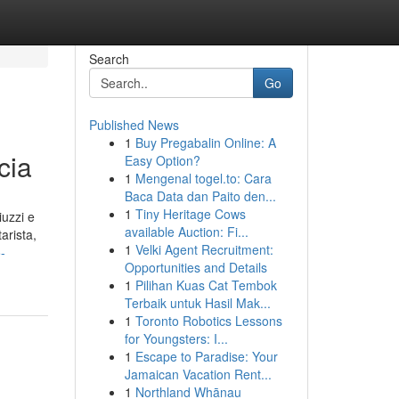
Search
Go
Published News
1
Buy Pregabalin Online: A
cia
Easy Option?
1
Mengenal togel.to: Cara
Baca Data dan Paito den...
1
Tiny Heritage Cows
iuzzi e
available Auction: Fi...
arista,
1
Velki Agent Recruitment:
-
Opportunities and Details
1
Pilihan Kuas Cat Tembok
Terbaik untuk Hasil Mak...
1
Toronto Robotics Lessons
for Youngsters: I...
1
Escape to Paradise: Your
Jamaican Vacation Rent...
1
Northland Whānau