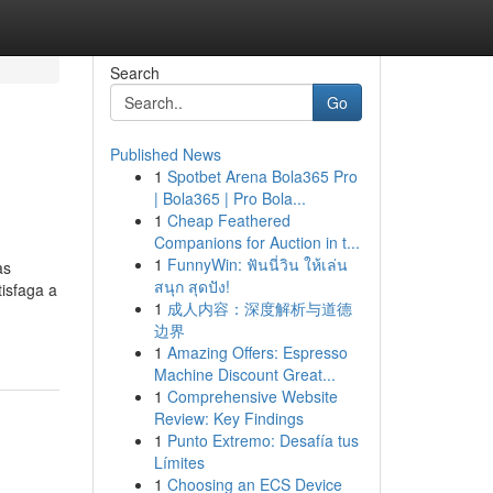
Search
Go
Published News
1
Spotbet Arena Bola365 Pro
| Bola365 | Pro Bola...
1
Cheap Feathered
Companions for Auction in t...
1
FunnyWin: ฟันนี่วิน ให้เล่น
as
สนุก สุดปัง!
isfaga a
1
成人内容：深度解析与道德
边界
1
Amazing Offers: Espresso
Machine Discount Great...
1
Comprehensive Website
Review: Key Findings
1
Punto Extremo: Desafía tus
Límites
1
Choosing an ECS Device