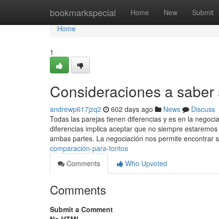
Home
bookmarkspecial
Home
New
Submit
Home
1
Consideraciones a saber 
andrewp617jzq2
602 days ago
News
Discuss
Todas las parejas tienen diferencias y es en la negoci
diferencias implica aceptar que no siempre estaremos
ambas partes. La negociación nos permite encontrar 
comparación-para-tontos
Comments
Who Upvoted
Comments
Submit a Comment