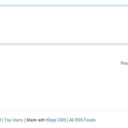
Rep
d
|
Top Users
| Made with
Kliqqi CMS
|
All RSS Feeds