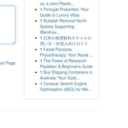
vs. a Joint Plastic...
1
Portugal Properties: Your
Guide to Luxury Villas
1
Rubbish Removal North
Sydney Supporting
Warehou...
1
日本の相撲観戦チケットの
買い方：外国人向けガイド
1
Facial Paralysis
Physiotherapy: Your Route ...
1
The Power of Research
ort Page
Peptides: A Beginner's Guide
1
Buy Shipping Containers in
Australia: Your Guid...
1
Conquer Search Engine
Optimization (SEO) for We...