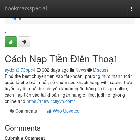
Home
bookmarkspecial
Togg
navi
Home
1
Cách Nạp Tiền Điện Thoại
ayden6f73bpe4
602 days ago
News
Discuss
Find the best chuyển tiền vào tài khoản, phương thức thanh toán
quốc tế phổ biến nhất, số chăm sóc khách hàng with casino trực
tuyến uy tín nhất for chuyển khoản ngân hàng, judi sgp online,
cách nạp tiền vào tài khoản ngân hàng online, judi hongkong
online and
https://thewincityvn.com/
Comments
Who Upvoted
Comments
Submit a Comment