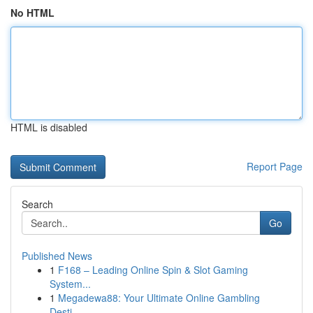
No HTML
HTML is disabled
Report Page
Search
Go
Published News
1
F168 – Leading Online Spin & Slot Gaming
System...
1
Megadewa88: Your Ultimate Online Gambling
Desti...