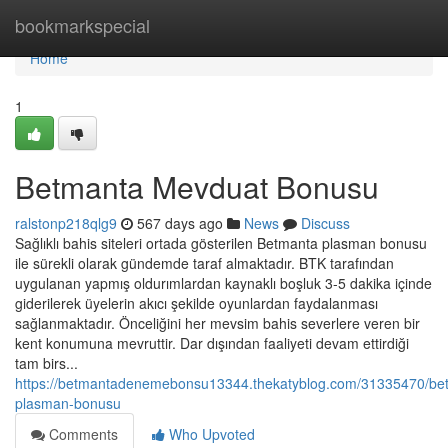
Home
bookmarkspecial
Home
1
Betmanta Mevduat Bonusu
ralstonp218qlg9
567 days ago
News
Discuss
Sağlıklı bahis siteleri ortada gösterilen Betmanta plasman bonusu
ile sürekli olarak gündemde taraf almaktadır. BTK tarafından
uygulanan yapmış oldurımlardan kaynaklı boşluk 3-5 dakika içinde
giderilerek üyelerin akıcı şekilde oyunlardan faydalanması
sağlanmaktadır. Önceliğini her mevsim bahis severlere veren bir
kent konumuna mevruttir. Dar dışından faaliyeti devam ettirdiği
tam birs...
https://betmantadenemebonsu13344.thekatyblog.com/31335470/be
plasman-bonusu
Comments
Who Upvoted