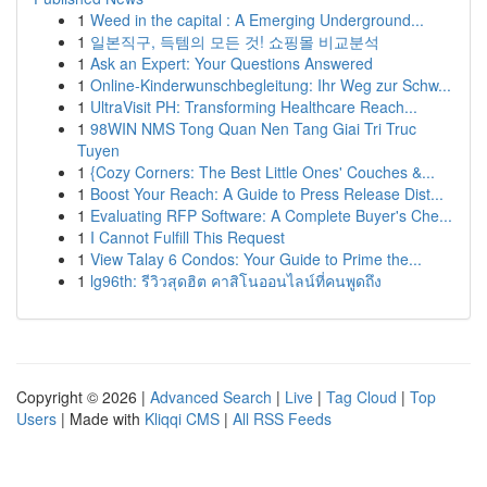
1
Weed in the capital : A Emerging Underground...
1
일본직구, 득템의 모든 것! 쇼핑몰 비교분석
1
Ask an Expert: Your Questions Answered
1
Online-Kinderwunschbegleitung: Ihr Weg zur Schw...
1
UltraVisit PH: Transforming Healthcare Reach...
1
98WIN NMS Tong Quan Nen Tang Giai Tri Truc
Tuyen
1
{Cozy Corners: The Best Little Ones' Couches &...
1
Boost Your Reach: A Guide to Press Release Dist...
1
Evaluating RFP Software: A Complete Buyer's Che...
1
I Cannot Fulfill This Request
1
View Talay 6 Condos: Your Guide to Prime the...
1
lg96th: รีวิวสุดฮิต คาสิโนออนไลน์ที่คนพูดถึง
Copyright © 2026 |
Advanced Search
|
Live
|
Tag Cloud
|
Top
Users
| Made with
Kliqqi CMS
|
All RSS Feeds