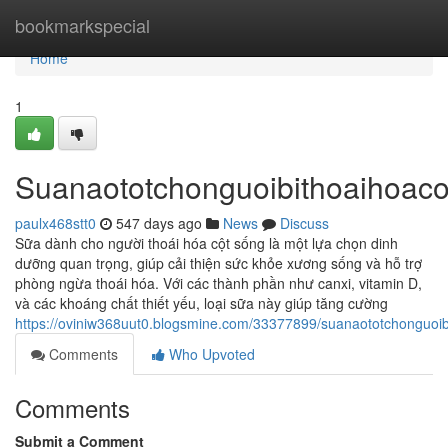
Home
bookmarkspecial
Home
1
Suanaototchonguoibithoaihoac
paulx468stt0
547 days ago
News
Discuss
Sữa dành cho người thoái hóa cột sống là một lựa chọn dinh
dưỡng quan trọng, giúp cải thiện sức khỏe xương sống và hỗ trợ
phòng ngừa thoái hóa. Với các thành phần như canxi, vitamin D,
và các khoáng chất thiết yếu, loại sữa này giúp tăng cường
https://oviniw368uut0.blogsmine.com/33377899/suanaototchonguoi
Comments
Who Upvoted
Comments
Submit a Comment