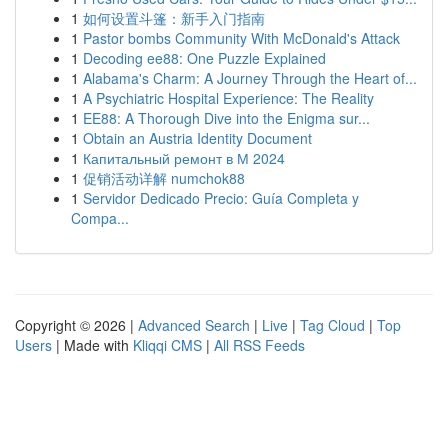
1
如何设置斗篷：新手入门指南
1
Pastor bombs Community With McDonald's Attack
1
Decoding ee88: One Puzzle Explained
1
Alabama's Charm: A Journey Through the Heart of...
1
A Psychiatric Hospital Experience: The Reality
1
EE88: A Thorough Dive into the Enigma sur...
1
Obtain an Austria Identity Document
1
Капитальный ремонт в М 2024
1
促销活动详解 numchok88
1
Servidor Dedicado Precio: Guía Completa y
Compa...
Copyright © 2026 |
Advanced Search
|
Live
|
Tag Cloud
|
Top
Users
| Made with
Kliqqi CMS
|
All RSS Feeds