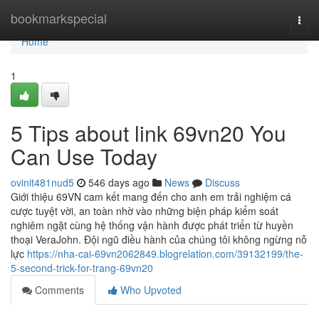
Home
bookmarkspecial
Togg
navi
Home
1
5 Tips about link 69vn20 You
Can Use Today
ovinit481nud5
546 days ago
News
Discuss
Giới thiệu 69VN cam kết mang đến cho anh em trải nghiệm cá
cược tuyệt vời, an toàn nhờ vào những biện pháp kiểm soát
nghiêm ngặt cùng hệ thống vận hành được phát triển từ huyền
thoại VeraJohn. Đội ngũ điều hành của chúng tôi không ngừng nỗ
lực
https://nha-cai-69vn2062849.blogrelation.com/39132199/the-
5-second-trick-for-trang-69vn20
Comments
Who Upvoted