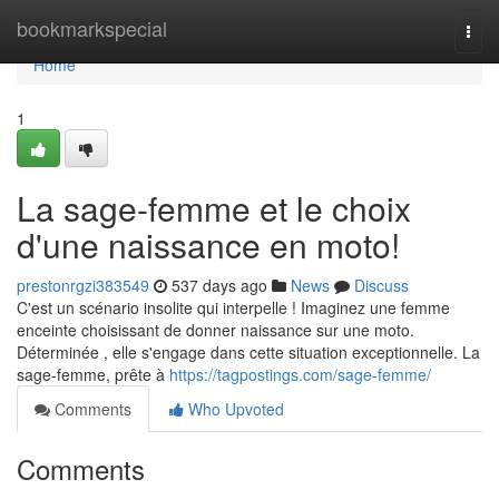
Home
bookmarkspecial
Togg
navi
Home
1
La sage-femme et le choix
d'une naissance en moto!
prestonrgzi383549
537 days ago
News
Discuss
C'est un scénario insolite qui interpelle ! Imaginez une femme
enceinte choisissant de donner naissance sur une moto.
Déterminée , elle s'engage dans cette situation exceptionnelle. La
sage-femme, prête à
https://tagpostings.com/sage-femme/
Comments
Who Upvoted
Comments