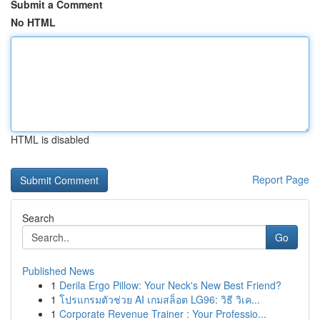
Submit a Comment
No HTML
HTML is disabled
Report Page
Search
Go
Published News
1
Derila Ergo Pillow: Your Neck's New Best Friend?
1
โปรแกรมตัวช่วย AI เกมสล็อต LG96: วิธี วิเค...
1
Corporate Revenue Trainer : Your Professio...