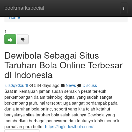
Home
bookmarkspecial
Togg
navi
Home
1
Dewibola Sebagai Situs
Taruhan Bola Online Terbesar
di Indonesia
luis0q90xur8
534 days ago
News
Discuss
Saat ini kemajuan jaman sudah semakin pesat terlebih
perkembangan dalam teknologi digital yang sudah sangat
berkembang jauh. hal tersebut juga sangat berdampak pada
dunia taruhan bola online, seperti yang kita telah ketahui
banyaknya situs taruhan bola salah satunya Dewibola yang
memberikan berbagai penawaran dan tentunya lebih menarik
perhatian para bettor
https://logindewibola.com/