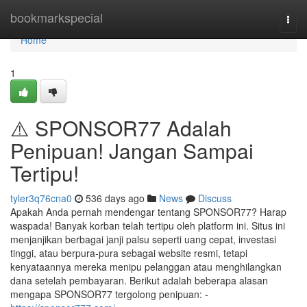
Home
bookmarkspecial
Togg
navi
Home
1
⚠️ SPONSOR77 Adalah
Penipuan! Jangan Sampai
Tertipu!
tyler3q76cna0
536 days ago
News
Discuss
Apakah Anda pernah mendengar tentang SPONSOR77? Harap
waspada! Banyak korban telah tertipu oleh platform ini. Situs ini
menjanjikan berbagai janji palsu seperti uang cepat, investasi
tinggi, atau berpura-pura sebagai website resmi, tetapi
kenyataannya mereka menipu pelanggan atau menghilangkan
dana setelah pembayaran. Berikut adalah beberapa alasan
mengapa SPONSOR77 tergolong penipuan: -