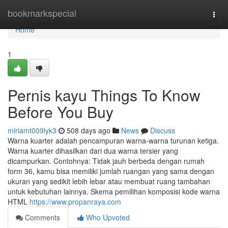
Home
bookmarkspecial
Togg
navi
Home
1
Pernis kayu Things To Know
Before You Buy
miriamt009lyk3
508 days ago
News
Discuss
Warna kuarter adalah pencampuran warna-warna turunan ketiga.
Warna kuarter dihasilkan dari dua warna tersier yang
dicampurkan. Contohnya: Tidak jauh berbeda dengan rumah
form 36, kamu bisa memiliki jumlah ruangan yang sama dengan
ukuran yang sedikit lebih lebar atau membuat ruang tambahan
untuk kebutuhan lainnya. Skema pemilihan komposisi kode warna
HTML
https://www.propanraya.com
Comments
Who Upvoted