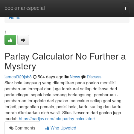
Home
bookmarkspecial
Togg
navi
Home
1
Parlay Calculator No Further a
Mystery
jamesi329jsb8
504 days ago
News
Discuss
Skor bola langsung yang ditampilkan pada goaloo memiliki
pembaruan tercepat dan juga terakurat setiap detiknya dari
pertandingan sepak bola sedang berlangsung. pembaruan -
pembaruan terupdate dari goaloo mencakup setiap goal yang
terjadi, pergantian pemain, posisi bola, kartu kuning dan kartu
merah dikeluarkan oleh wasit. Situs livescore dari goaloo juga
mudah
https://badjav.com/mix-parlay-calculator/
Comments
Who Upvoted