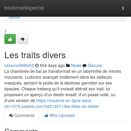
Home
bookmarkspecial
Togg
navi
Home
1
Les traits divers
carsono998ivh2
504 days ago
News
Discuss
La chambrée de bal se transformait en un labyrinthe de miroirs
mouvants. Ludovico avançait mollement dans les visiteurs
masqués, sentant le poids de la destinee garrotter sur ses
épaules. Chaque iceberg qu’il croisait altérait son trait, lui
proposant un aperçu d’un destin évasif, d’un passé voilé, ou
d’une version de
https://voyance-en-ligne-sans-
cb11076.luwebs.com/34513571/les-têtes-du-destin
Comments
Who Upvoted
Comments