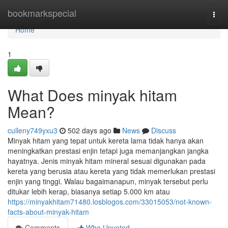
Home
bookmarkspecial
Togg
navi
Home
1
What Does minyak hitam
Mean?
culleny749yxu3
502 days ago
News
Discuss
Minyak hitam yang tepat untuk kereta lama tidak hanya akan
meningkatkan prestasi enjin tetapi juga memanjangkan jangka
hayatnya. Jenis minyak hitam mineral sesuai digunakan pada
kereta yang berusia atau kereta yang tidak memerlukan prestasi
enjin yang tinggi. Walau bagaimanapun, minyak tersebut perlu
ditukar lebih kerap, biasanya setiap 5.000 km atau
https://minyakhitam71480.losblogos.com/33015053/not-known-
facts-about-minyak-hitam
Comments
Who Upvoted