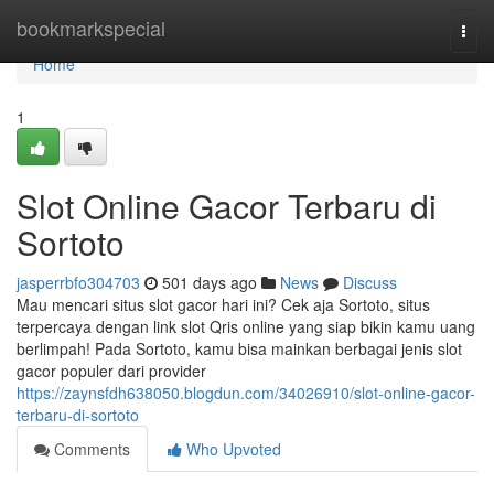
Home
bookmarkspecial
Togg
navi
Home
1
Slot Online Gacor Terbaru di
Sortoto
jasperrbfo304703
501 days ago
News
Discuss
Mau mencari situs slot gacor hari ini? Cek aja Sortoto, situs
terpercaya dengan link slot Qris online yang siap bikin kamu uang
berlimpah! Pada Sortoto, kamu bisa mainkan berbagai jenis slot
gacor populer dari provider
https://zaynsfdh638050.blogdun.com/34026910/slot-online-gacor-
terbaru-di-sortoto
Comments
Who Upvoted