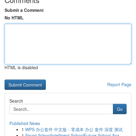
Submit a Comment
No HTML
HTML is disabled
Report Page
Search
Go
Published News
1
WPS 办公套件 中文版：零成本 办公 套件 深度 测试
1
Smart SchoolIntelligent SchoolFuture School Aca...