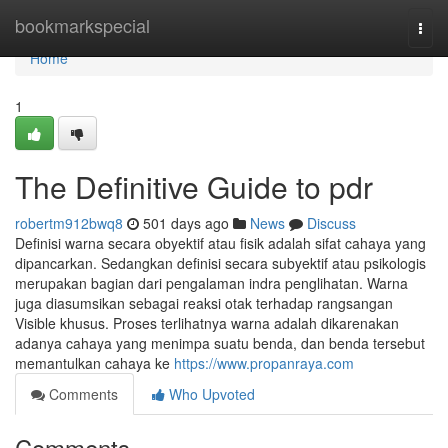
Home
bookmarkspecial
Togg
navi
Home
1
The Definitive Guide to pdr
robertm912bwq8
501 days ago
News
Discuss
Definisi warna secara obyektif atau fisik adalah sifat cahaya yang
dipancarkan. Sedangkan definisi secara subyektif atau psikologis
merupakan bagian dari pengalaman indra penglihatan. Warna
juga diasumsikan sebagai reaksi otak terhadap rangsangan
Visible khusus. Proses terlihatnya warna adalah dikarenakan
adanya cahaya yang menimpa suatu benda, dan benda tersebut
memantulkan cahaya ke
https://www.propanraya.com
Comments
Who Upvoted
Comments