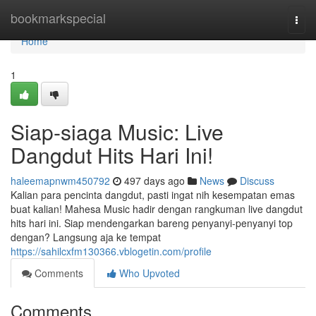
Home
bookmarkspecial
Togg
navi
Home
1
Siap-siaga Music: Live
Dangdut Hits Hari Ini!
haleemapnwm450792
497 days ago
News
Discuss
Kalian para pencinta dangdut, pasti ingat nih kesempatan emas
buat kalian! Mahesa Music hadir dengan rangkuman live dangdut
hits hari ini. Siap mendengarkan bareng penyanyi-penyanyi top
dengan? Langsung aja ke tempat
https://sahilcxfm130366.vblogetin.com/profile
Comments
Who Upvoted
Comments