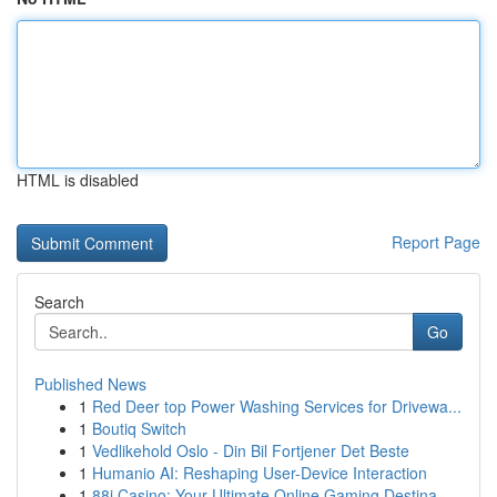
HTML is disabled
Report Page
Search
Go
Published News
1
Red Deer top Power Washing Services for Drivewa...
1
Boutiq Switch
1
Vedlikehold Oslo - Din Bil Fortjener Det Beste
1
Humanio AI: Reshaping User-Device Interaction
1
88i Casino: Your Ultimate Online Gaming Destina...