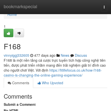
Home
bookmarkspecial
Togg
navi
Home
1
F168
vinnyiggj332605
477 days ago
News
Discuss
F168 là một nền tảng cá cược trực tuyến tích hợp công nghệ tiên
tiến, được phát triển nhằm mang đến trải nghiệm giải trí đỉnh cao
cho người chơi Việt. Với định
https://fitlifefocus.co.uk/how-f168-
casino-is-changing-the-online-gaming-experience/
Comments
Who Upvoted
Comments
Submit a Comment
No HTML