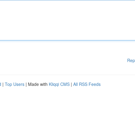
Rep
d
|
Top Users
| Made with
Kliqqi CMS
|
All RSS Feeds