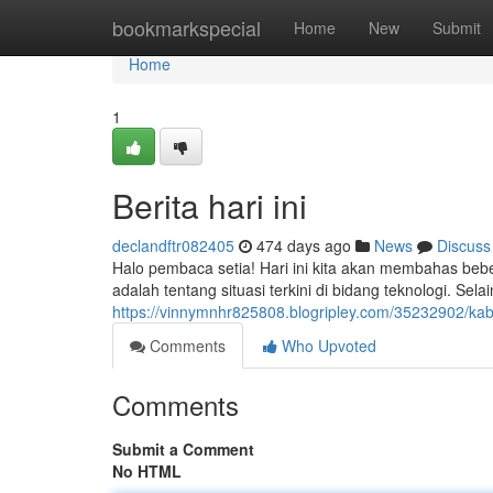
Home
bookmarkspecial
Home
New
Submit
Home
1
Berita hari ini
declandftr082405
474 days ago
News
Discuss
Halo pembaca setia! Hari ini kita akan membahas beb
adalah tentang situasi terkini di bidang teknologi. Sel
https://vinnymnhr825808.blogripley.com/35232902/kab
Comments
Who Upvoted
Comments
Submit a Comment
No HTML