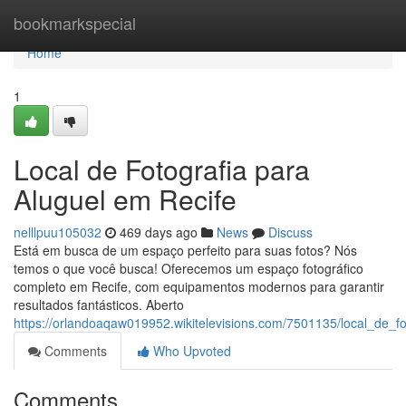
Home
bookmarkspecial
Home
1
Local de Fotografia para
Aluguel em Recife
nelllpuu105032
469 days ago
News
Discuss
Está em busca de um espaço perfeito para suas fotos? Nós
temos o que você busca! Oferecemos um espaço fotográfico
completo em Recife, com equipamentos modernos para garantir
resultados fantásticos. Aberto
https://orlandoaqaw019952.wikitelevisions.com/7501135/local_de_f
Comments
Who Upvoted
Comments