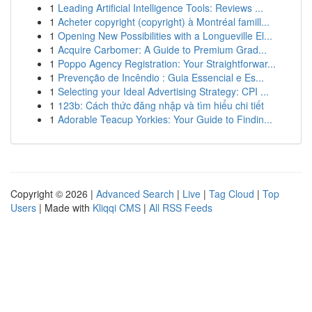
1
Leading Artificial Intelligence Tools: Reviews ...
1
Acheter copyright (copyright) à Montréal famill...
1
Opening New Possibilities with a Longueville El...
1
Acquire Carbomer: A Guide to Premium Grad...
1
Poppo Agency Registration: Your Straightforwar...
1
Prevenção de Incêndio : Guia Essencial e Es...
1
Selecting your Ideal Advertising Strategy: CPI ...
1
123b: Cách thức đăng nhập và tìm hiểu chi tiết
1
Adorable Teacup Yorkies: Your Guide to Findin...
Copyright © 2026 |
Advanced Search
|
Live
|
Tag Cloud
|
Top
Users
| Made with
Kliqqi CMS
|
All RSS Feeds