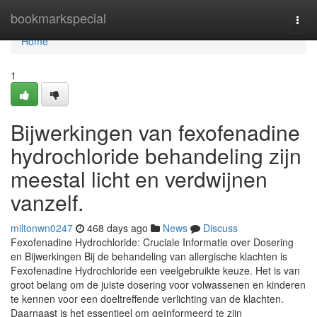
Home
bookmarkspecial
Togg
navi
Home
1
Bijwerkingen van fexofenadine
hydrochloride behandeling zijn
meestal licht en verdwijnen
vanzelf.
miltonwn0247
468 days ago
News
Discuss
Fexofenadine Hydrochloride: Cruciale Informatie over Dosering
en Bijwerkingen Bij de behandeling van allergische klachten is
Fexofenadine Hydrochloride een veelgebruikte keuze. Het is van
groot belang om de juiste dosering voor volwassenen en kinderen
te kennen voor een doeltreffende verlichting van de klachten.
Daarnaast is het essentieel om geïnformeerd te zijn