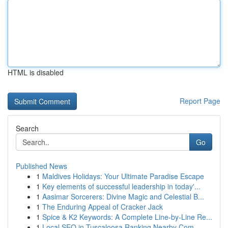
HTML is disabled
Report Page
Search
Go
Published News
1
Maldives Holidays: Your Ultimate Paradise Escape
1
Key elements of successful leadership in today'...
1
Aasimar Sorcerers: Divine Magic and Celestial B...
1
The Enduring Appeal of Cracker Jack
1
Spice & K2 Keywords: A Complete Line-by-Line Re...
1
Local SEO in Tuscaloosa Ranking Nearby Com...