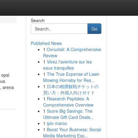
Search
Go
Published News
1
Ovruxtali: A Comprehensive
Review
1
Vivez l'aventure sur les
eaux tranquilles
1
The True Expense of Lawn
 opsi
Mowing Hornsby for Res...
nus
1
日本の相撲観戦チケットの
, arena
買い方：外国人向けガイド
1
Research Peptides: A
Comprehensive Overview
1
Score Big Savings: The
Ultimate Gift Card Deals...
1
iptv maroc
1
Boost Your Business: Social
Media Marketing Exp...