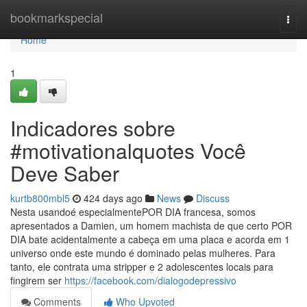
Home
bookmarkspecial
Togg
navi
Home
1
Indicadores sobre
#motivationalquotes Você
Deve Saber
kurtb800mbl5
424 days ago
News
Discuss
Nesta usandoé especialmentePOR DIA francesa, somos
apresentados a Damien, um homem machista de que certo POR
DIA bate acidentalmente a cabeça em uma placa e acorda em 1
universo onde este mundo é dominado pelas mulheres. Para
tanto, ele contrata uma stripper e 2 adolescentes locais para
fingirem ser
https://facebook.com/dialogodepressivo
Comments
Who Upvoted