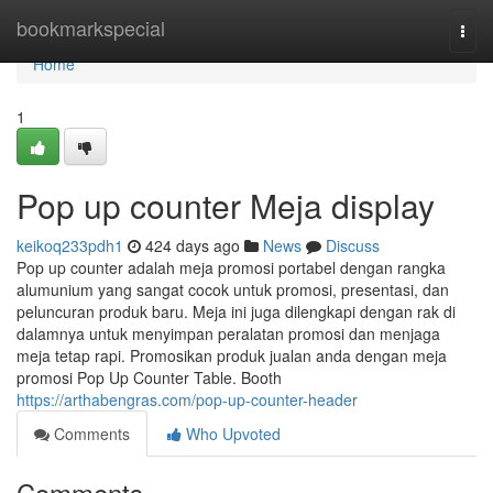
Home
bookmarkspecial
Togg
navi
Home
1
Pop up counter Meja display
keikoq233pdh1
424 days ago
News
Discuss
Pop up counter adalah meja promosi portabel dengan rangka
alumunium yang sangat cocok untuk promosi, presentasi, dan
peluncuran produk baru. Meja ini juga dilengkapi dengan rak di
dalamnya untuk menyimpan peralatan promosi dan menjaga
meja tetap rapi. Promosikan produk jualan anda dengan meja
promosi Pop Up Counter Table. Booth
https://arthabengras.com/pop-up-counter-header
Comments
Who Upvoted
Comments