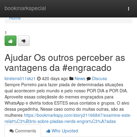
Home
bookmarkspecial
Togg
navi
Home
1
Ajudar Os outros perceber as
vantagens da #engracado
kirstens011skz1
420 days ago
News
Discuss
Sempre Porreiro para fazer piada de determinadas situações
qual acontecem pelo mundo e pelo nosso POR DIA a POR DIA.
Aproveite essas coleçãeste do memes engraçados para
WhatsApp e divirta todos ESTES seus contatos e grupos. O alvo
dessa pegadinha, Nesse caso como do muitas outras, são as
mulheres
https://bookmarkspy.com/story21166847/examine-este-
relat%C3%B3rio-sobre-piadas-nerds-engra%C3%A7adas
Comments
Who Upvoted