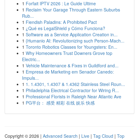
1
Forfait IPTV 2026 : Le Guide Ultime
1
Reclaim Your Garage Through Eastern Suburbs
Rub...
1
Fiendish Paladins: A Prohibited Pact
1
¿Qué es LegalShield y Cómo Funciona?
1
Software as a Service Application Creation in...
1
{Humanio AI: Revolutionizing such Person-Mach...
1
Toronto Robotics Classes for Youngsters: En...
1
Why Homeowners Trust Downers Grove top
Electric...
1
Vehicle Maintenance & Fixes in Guildford and...
1
Empresa de Marketing em Senador Canedo:
Impuls...
1
1. 1.4301, 1.4307 & 1.4362 Stainless Steel Roun...
1
Philadelphia Electrical Contractor for Wiring R...
1
Professional Florists in Raleigh Near Atlantic Ave
1
PG平台： 感受 精彩 在线 娱乐 快感
Copyright © 2026 |
Advanced Search
|
Live
|
Tag Cloud
|
Top