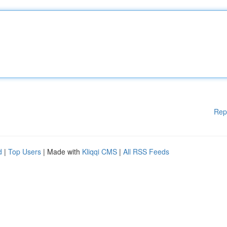
Rep
d
|
Top Users
| Made with
Kliqqi CMS
|
All RSS Feeds