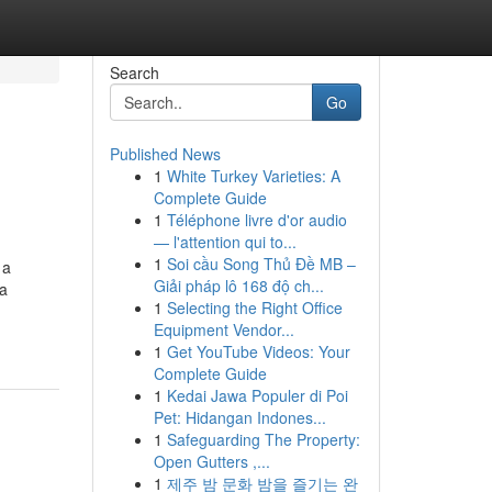
Search
Go
Published News
1
White Turkey Varieties: A
Complete Guide
1
Téléphone livre d'or audio
— l'attention qui to...
1
Soi cầu Song Thủ Đề MB –
 a
Giải pháp lô 168 độ ch...
ca
1
Selecting the Right Office
Equipment Vendor...
1
Get YouTube Videos: Your
Complete Guide
1
Kedai Jawa Populer di Poi
Pet: Hidangan Indones...
1
Safeguarding The Property:
Open Gutters ,...
1
제주 밤 문화 밤을 즐기는 완