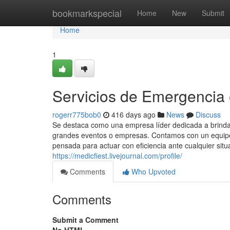
Home
bookmarkspecial
Home
New
Submit
Home
1
Servicios de Emergencia 
rogerr775bob0
416 days ago
News
Discuss
Se destaca como una empresa líder dedicada a brindar
grandes eventos o empresas. Contamos con un equipo 
pensada para actuar con eficiencia ante cualquier situ
https://medicfiest.livejournal.com/profile/
Comments
Who Upvoted
Comments
Submit a Comment