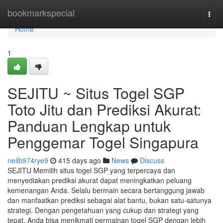
Home
bookmarkspecial
Togg
navi
Home
1
SEJITU ~ Situs Togel SGP
Toto Jitu dan Prediksi Akurat:
Panduan Lengkap untuk
Penggemar Togel Singapura
neilb974rye9
415 days ago
News
Discuss
SEJITU Memilih situs togel SGP yang terpercaya dan
menyediakan prediksi akurat dapat meningkatkan peluang
kemenangan Anda. Selalu bermain secara bertanggung jawab
dan manfaatkan prediksi sebagai alat bantu, bukan satu-satunya
strategi. Dengan pengetahuan yang cukup dan strategi yang
tepat, Anda bisa menikmati permainan togel SGP dengan lebih