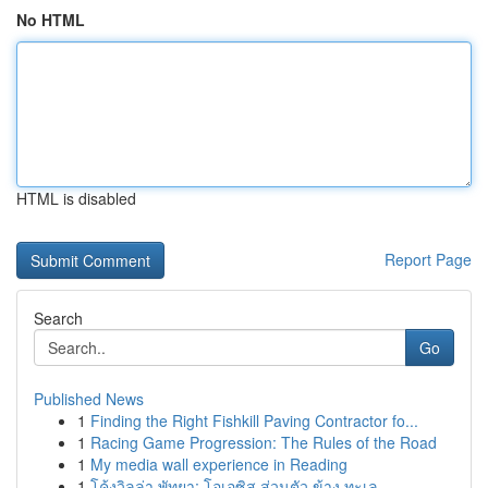
No HTML
HTML is disabled
Report Page
Search
Go
Published News
1
Finding the Right Fishkill Paving Contractor fo...
1
Racing Game Progression: The Rules of the Road
1
My media wall experience in Reading
1
โค้งวิลล่า พัทยา: โอเอซิส ส่วนตัว ข้าง ทะเล