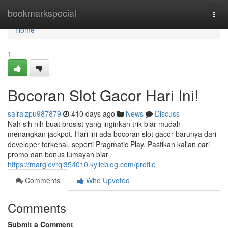
Home
bookmarkspecial
Togg
navi
Home
1
Bocoran Slot Gacor Hari Ini!
sairalzpu987879
410 days ago
News
Discuss
Nah sih nih buat brosist yang inginkan trik biar mudah
menangkan jackpot. Hari ini ada bocoran slot gacor barunya dari
developer terkenal, seperti Pragmatic Play. Pastikan kalian cari
promo dan bonus lumayan biar
https://margievrql354010.kylieblog.com/profile
Comments
Who Upvoted
Comments
Submit a Comment