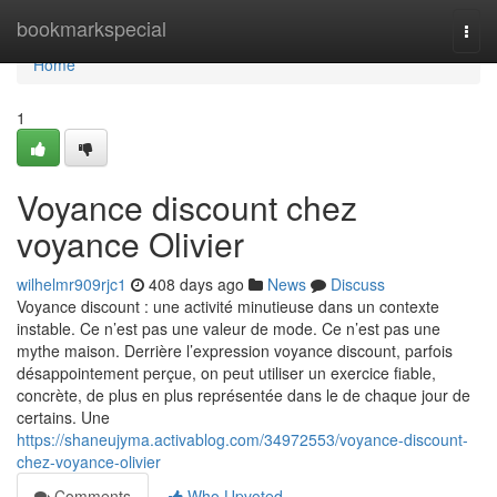
Home
bookmarkspecial
Togg
navi
Home
1
Voyance discount chez
voyance Olivier
wilhelmr909rjc1
408 days ago
News
Discuss
Voyance discount : une activité minutieuse dans un contexte
instable. Ce n’est pas une valeur de mode. Ce n’est pas une
mythe maison. Derrière l’expression voyance discount, parfois
désappointement perçue, on peut utiliser un exercice fiable,
concrète, de plus en plus représentée dans le de chaque jour de
certains. Une
https://shaneujyma.activablog.com/34972553/voyance-discount-
chez-voyance-olivier
Comments
Who Upvoted