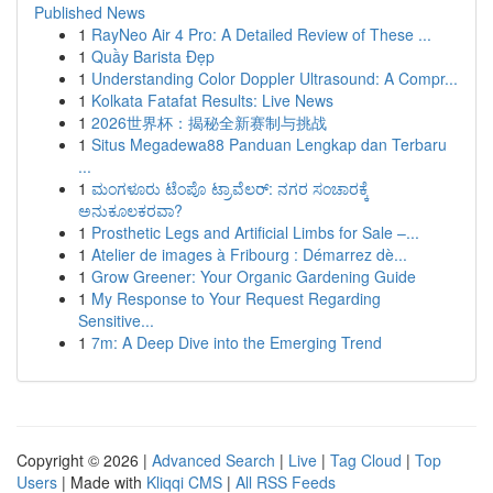
Published News
1
RayNeo Air 4 Pro: A Detailed Review of These ...
1
Quầy Barista Đẹp
1
Understanding Color Doppler Ultrasound: A Compr...
1
Kolkata Fatafat Results: Live News
1
2026世界杯：揭秘全新赛制与挑战
1
Situs Megadewa88 Panduan Lengkap dan Terbaru
...
1
ಮಂಗಳೂರು ಟೆಂಪೊ ಟ್ರಾವೆಲರ್: ನಗರ ಸಂಚಾರಕ್ಕೆ
ಅನುಕೂಲಕರವಾ?
1
Prosthetic Legs and Artificial Limbs for Sale –...
1
Atelier de images à Fribourg : Démarrez dè...
1
Grow Greener: Your Organic Gardening Guide
1
My Response to Your Request Regarding
Sensitive...
1
7m: A Deep Dive into the Emerging Trend
Copyright © 2026 |
Advanced Search
|
Live
|
Tag Cloud
|
Top
Users
| Made with
Kliqqi CMS
|
All RSS Feeds