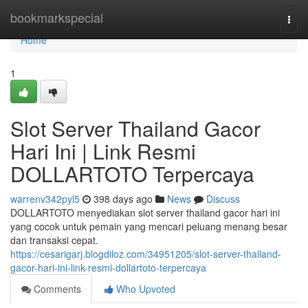
Home
bookmarkspecial
Togg
navi
Home
1
Slot Server Thailand Gacor
Hari Ini | Link Resmi
DOLLARTOTO Terpercaya
warrenv342pyl5
398 days ago
News
Discuss
DOLLARTOTO menyediakan slot server thailand gacor hari ini
yang cocok untuk pemain yang mencari peluang menang besar
dan transaksi cepat.
https://cesarigarj.blogdiloz.com/34951205/slot-server-thailand-
gacor-hari-ini-link-resmi-dollartoto-terpercaya
Comments
Who Upvoted