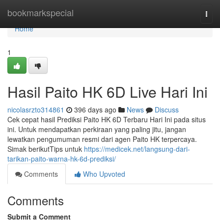
Home
bookmarkspecial
Togg
navi
Home
1
Hasil Paito HK 6D Live Hari Ini
nicolasrzto314861
396 days ago
News
Discuss
Cek cepat hasil Prediksi Paito HK 6D Terbaru Hari Ini pada situs
ini. Untuk mendapatkan perkiraan yang paling jitu, jangan
lewatkan pengumuman resmi dari agen Paito HK terpercaya.
Simak berikutTips untuk
https://medicek.net/langsung-dari-
tarikan-paito-warna-hk-6d-prediksi/
Comments
Who Upvoted
Comments
Submit a Comment