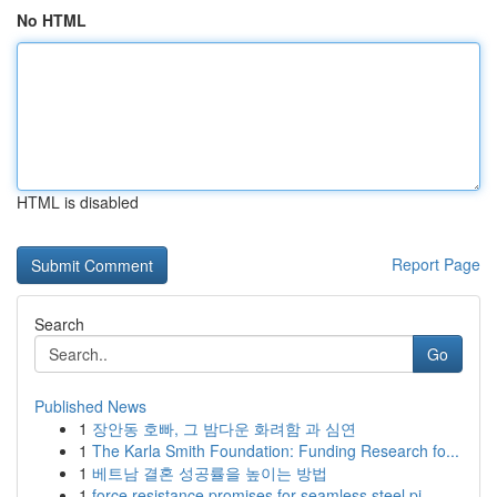
No HTML
HTML is disabled
Report Page
Search
Go
Published News
1
장안동 호빠, 그 밤다운 화려함 과 심연
1
The Karla Smith Foundation: Funding Research fo...
1
베트남 결혼 성공률을 높이는 방법
1
force resistance promises for seamless steel pi...