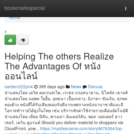
Home
bookmarkspecial
Togg
navi
Home
1
Helping The others Realize
The Advantages Of หนัง
ออนไลน์
carderv222yri4
395 days ago
News
Discuss
นำแสดงโดย เดวิด คอเรนสเว็ต, เรเชล บรอสนาฮาน, นิโคลัส เฮาลต์
นำแสดงโดย นฤพล ใยอิ้ม, ยุทธนา เปื้องกลาง, นิภาดา ขันเงิน, สุรพล
ทองด้วง หนังที่ได้รับเสียงตอบรับดีจากเทศกาลหนังนานาชาติและมี
โอกาสทำรายได้สูงในไทย เช่น บริการหักค่าใช้จ่ายรายเดือนอัตโนมัติ
นำแสดงโดย เลียม นีสัน, พาเมลา อันเดอร์สัน, พอล วอลเตอร์ ฮาว
เซอร์, เควิน ดูแรนด์ Should you deliver material to shoppers via
CloudFront, yow...
https://mysitesname.com/story9676264/top-