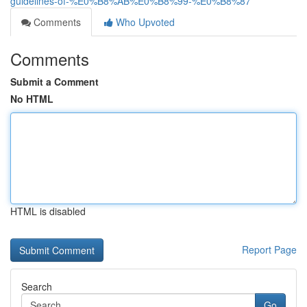
guidelines-of-%E0%B8%AB%E0%B8%99-%E0%B8%87
Comments
Who Upvoted
Comments
Submit a Comment
No HTML
HTML is disabled
Report Page
Search
Go