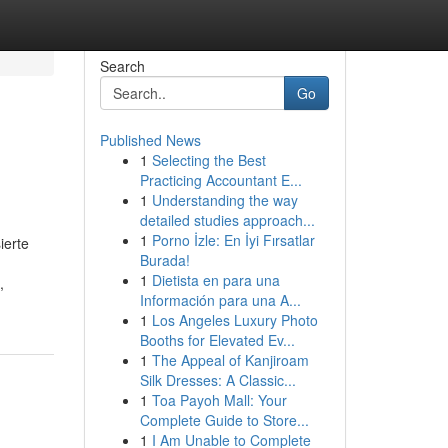
Search
Go
Published News
1
Selecting the Best
Practicing Accountant E...
1
Understanding the way
detailed studies approach...
1
Porno İzle: En İyi Fırsatlar
ierte
Burada!
1
Dietista en para una
,
Información para una A...
1
Los Angeles Luxury Photo
Booths for Elevated Ev...
1
The Appeal of Kanjiroam
Silk Dresses: A Classic...
1
Toa Payoh Mall: Your
Complete Guide to Store...
1
I Am Unable to Complete