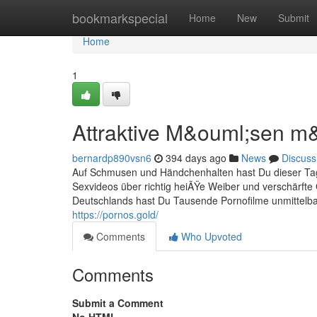
Home
bookmarkspecial
Home
New
Submit
Home
1
Attraktive M&ouml;sen m
bernardp890vsn6
394 days ago
News
Discuss
Auf Schmusen und Händchenhalten hast Du dieser Tage
Sexvideos über richtig heiÃŸe Weiber und verschärfte 
Deutschlands hast Du Tausende Pornofilme unmittelbar
https://pornos.gold/
Comments
Who Upvoted
Comments
Submit a Comment