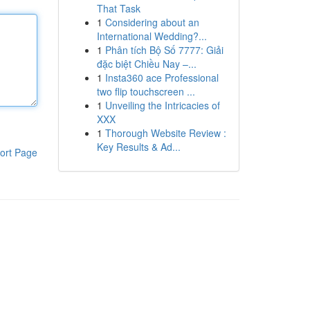
That Task
1
Considering about an
International Wedding?...
1
Phân tích Bộ Số 7777: Giải
đặc biệt Chiều Nay –...
1
Insta360 ace Professional
two flip touchscreen ...
1
Unveiling the Intricacies of
XXX
1
Thorough Website Review :
Key Results & Ad...
ort Page