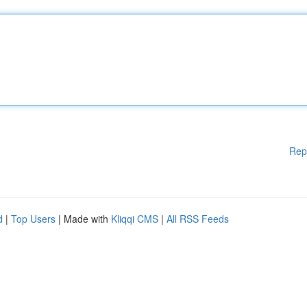
Rep
d
|
Top Users
| Made with
Kliqqi CMS
|
All RSS Feeds