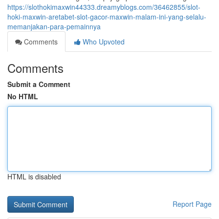
https://slothokimaxwin44333.dreamyblogs.com/36462855/slot-
hoki-maxwin-aretabet-slot-gacor-maxwin-malam-ini-yang-selalu-
memanjakan-para-pemainnya
Comments
Who Upvoted
Comments
Submit a Comment
No HTML
HTML is disabled
Report Page