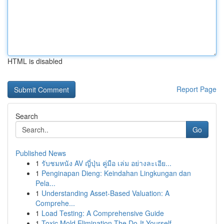
HTML is disabled
Report Page
Search
Go
Published News
1
รับชมหนัง AV ญี่ปุ่น คู่มือ เล่ม อย่างละเอีย...
1
Penginapan Dieng: Keindahan Lingkungan dan
Pela...
1
Understanding Asset-Based Valuation: A
Comprehe...
1
Load Testing: A Comprehensive Guide
1
Toxic Mold Elimination The Do-It-Yourself...