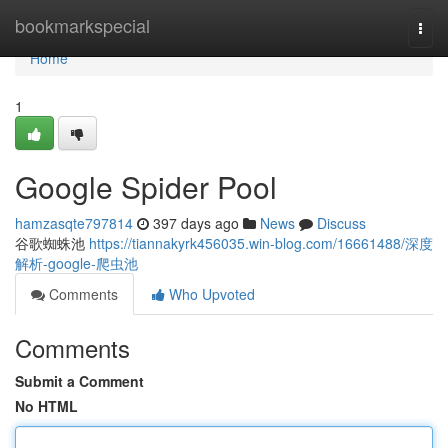
Home
bookmarkspecial
Togg
navi
Home
1
Google Spider Pool
hamzasqte797814
397 days ago
News
Discuss
谷歌蜘蛛池
https://tiannakyrk456035.win-blog.com/16661488/深度
解析-google-爬虫池
Comments
Who Upvoted
Comments
Submit a Comment
No HTML