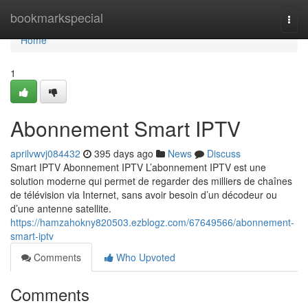
Home
bookmarkspecial
Togg
navi
Home
1
Abonnement Smart IPTV
aprilvwvj084432
395 days ago
News
Discuss
Smart IPTV Abonnement IPTV L’abonnement IPTV est une
solution moderne qui permet de regarder des milliers de chaînes
de télévision via Internet, sans avoir besoin d’un décodeur ou
d’une antenne satellite.
https://hamzahokny820503.ezblogz.com/67649566/abonnement-
smart-iptv
Comments
Who Upvoted
Comments