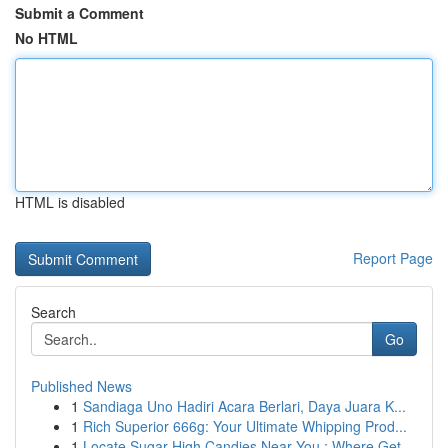
Submit a Comment
No HTML
HTML is disabled
Report Page
Search
Go
Published News
1
Sandiaga Uno Hadiri Acara Berlari, Daya Juara K...
1
Rich Superior 666g: Your Ultimate Whipping Prod...
1
Locate Sugar High Candies Near You : Where Get