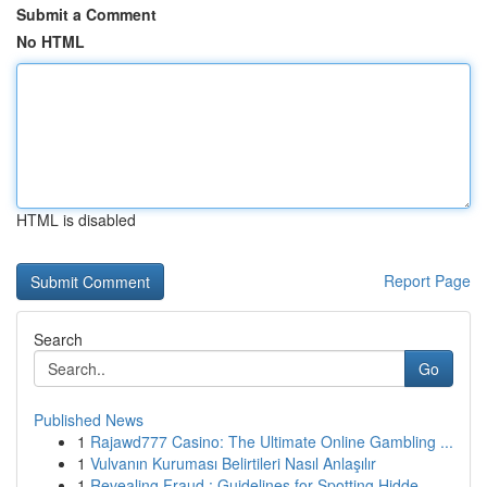
Submit a Comment
No HTML
HTML is disabled
Report Page
Search
Go
Published News
1
Rajawd777 Casino: The Ultimate Online Gambling ...
1
Vulvanın Kuruması Belirtileri Nasıl Anlaşılır
1
Revealing Fraud : Guidelines for Spotting Hidde...