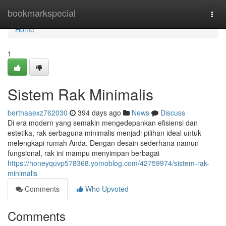
Home
bookmarkspecial
Togg
navi
Home
1
Sistem Rak Minimalis
berthaaexz762030
394 days ago
News
Discuss
Di era modern yang semakin mengedepankan efisiensi dan
estetika, rak serbaguna minimalis menjadi pilihan ideal untuk
melengkapi rumah Anda. Dengan desain sederhana namun
fungsional, rak ini mampu menyimpan berbagai
https://honeyquvp578368.yomoblog.com/42759974/sistem-rak-
minimalis
Comments
Who Upvoted
Comments