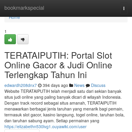
Home
bookmarkspecial
Togg
navi
Home
1
TERATAIPUTIH: Portal Slot
Online Gacor & Judi Online
Terlengkap Tahun Ini
edwardh208dnx7
394 days ago
News
Discuss
Website TERATAIPUTIH telah menjadi satu dari sekian banyak
situs judi online yang paling banyak dicari di wilayah Indonesia.
Dengan track record sebagai situs amanah, TERATAIPUTIH
menawarkan berbagai jenis taruhan yang menarik bagi pemain,
termasuk slot gacor, kasino langsung, togel online, taruhan bola,
dan taruhan sabung ayam. Setiap permainan yang
https://elizabethn530lvg1.ouyawiki.com/user