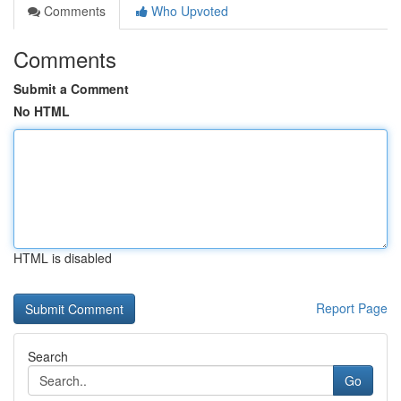
Comments
Who Upvoted
Comments
Submit a Comment
No HTML
HTML is disabled
Report Page
Search
Go