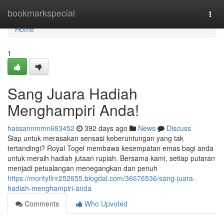
Home
bookmarkspecial
Togg
navi
Home
1
Sang Juara Hadiah
Menghampiri Anda!
hassannmmn683452
392 days ago
News
Discuss
Siap untuk merasakan sensasi keberuntungan yang tak
tertandingi? Royal Togel membawa kesempatan emas bagi anda
untuk meraih hadiah jutaan rupiah. Bersama kami, setiap putaran
menjadi petualangan menegangkan dan penuh
https://montyflnr252655.blogdal.com/36676536/sang-juara-
hadiah-menghampiri-anda
Comments
Who Upvoted