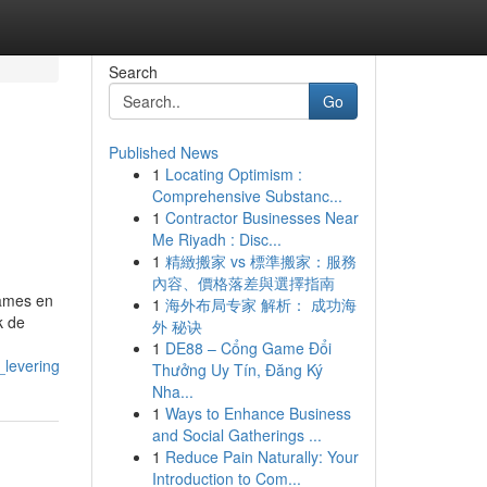
Search
Go
Published News
1
Locating Optimism :
Comprehensive Substanc...
1
Contractor Businesses Near
Me Riyadh : Disc...
1
精緻搬家 vs 標準搬家：服務
內容、價格落差與選擇指南
games en
1
海外布局专家 解析： 成功海
k de
外 秘诀
1
DE88 – Cổng Game Đổi
_levering
Thưởng Uy Tín, Đăng Ký
Nha...
1
Ways to Enhance Business
and Social Gatherings ...
1
Reduce Pain Naturally: Your
Introduction to Com...