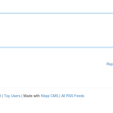
Rep
d
|
Top Users
| Made with
Kliqqi CMS
|
All RSS Feeds