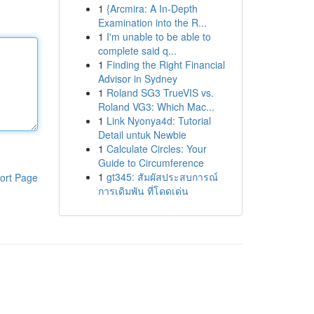
1
{Arcmira: A In-Depth
Examination into the R...
1
I'm unable to be able to
complete said q...
1
Finding the Right Financial
Advisor in Sydney
1
Roland SG3 TrueVIS vs.
Roland VG3: Which Mac...
1
Link Nyonya4d: Tutorial
Detail untuk Newbie
1
Calculate Circles: Your
Guide to Circumference
1
gt345: สัมผัสประสบการณ์
ort Page
การเดิมพัน ที่โดดเด่น