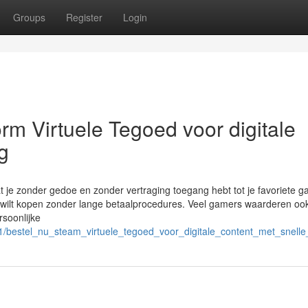
Groups
Register
Login
rm Virtuele Tegoed voor digitale
g
t je zonder gedoe en zonder vertraging toegang hebt tot je favoriete 
pel wilt kopen zonder lange betaalprocedures. Veel gamers waarderen oo
rsoonlijke
/bestel_nu_steam_virtuele_tegoed_voor_digitale_content_met_snelle