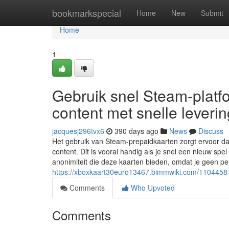
Home
bookmarkspecial
Home
New
Submit
Home
1
Gebruik snel Steam-platfo
content met snelle leverin
jacquesj296tvx6
390 days ago
News
Discuss
Het gebruik van Steam-prepaidkaarten zorgt ervoor da
content. Dit is vooral handig als je snel een nieuw s
anonimiteit die deze kaarten bieden, omdat je geen pe
https://xboxkaart30euro13467.bimmwiki.com/11044581
Comments
Who Upvoted
Comments