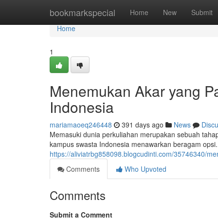
Home
bookmarkspecial
Home
New
Submit
Home
1
Menemukan Akar yang Pa
Indonesia
mariamaoeq246448
391 days ago
News
Disc
Memasuki dunia perkuliahan merupakan sebuah tahap 
kampus swasta Indonesia menawarkan beragam opsi
https://aliviatrbg858098.blogcudinti.com/35746340/m
Comments
Who Upvoted
Comments
Submit a Comment