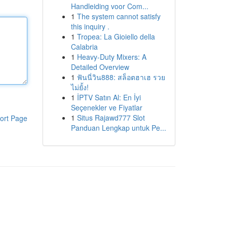
Handleiding voor Com...
1
The system cannot satisfy
this inquiry .
1
Tropea: La Gioiello della
Calabria
1
Heavy-Duty Mixers: A
Detailed Overview
1
ฟันนี่วิน888: สล็อตฮาเฮ รวย
ไม่ยั้ง!
1
İPTV Satın Al: En İyi
Seçenekler ve Fiyatlar
1
Situs Rajawd777 Slot
ort Page
Panduan Lengkap untuk Pe...