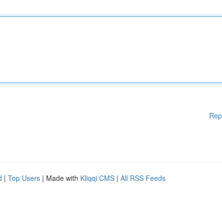
Rep
d
|
Top Users
| Made with
Kliqqi CMS
|
All RSS Feeds