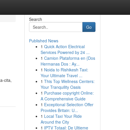
Search
Go
Published News
1
Quick Action Electrical
Services Powered by 24 ...
1
Camion Plataforma en {Dos
Hermanas Dos : Ay...
1
Noida to Rishikesh Taxi:
Your Ultimate Travel ...
-cita,
1
This Top Wellness Centers:
Your Tranquility Oasis
1
Purchase copyright Online:
A Comprehensive Guide
1
Exceptional Selection Offer
Provides Britain: U...
1
Local Taxi Your Ride
Around the City
1
IPTV Totaal: De Ultieme