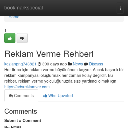
Home
bookmarkspecial
Togg
navi
Home
1
Reklam Verme Rehberi
kezianpng746821
390 days ago
News
Discuss
Her firma için reklam verme büyük önem taşıyor. Ancak başarılı bir
reklam kampanyası oluşturmak her zaman kolay değildir. Bu
rehber, reklam verme yolculuğunuzda size yardımcı olmak için
https://adsreklamver.com
Comments
Who Upvoted
Comments
Submit a Comment
No HTML