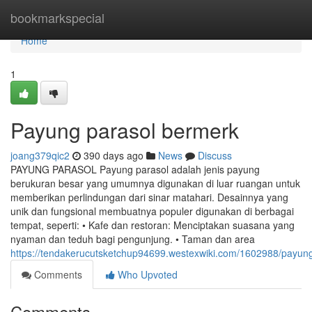
Home
bookmarkspecial
Home
1
Payung parasol bermerk
joang379qic2
390 days ago
News
Discuss
PAYUNG PARASOL Payung parasol adalah jenis payung
berukuran besar yang umumnya digunakan di luar ruangan untuk
memberikan perlindungan dari sinar matahari. Desainnya yang
unik dan fungsional membuatnya populer digunakan di berbagai
tempat, seperti: • Kafe dan restoran: Menciptakan suasana yang
nyaman dan teduh bagi pengunjung. • Taman dan area
https://tendakerucutsketchup94699.westexwiki.com/1602988/payun
Comments
Who Upvoted
Comments