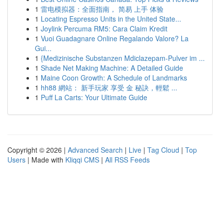
1
雷电模拟器：全面指南， 简易 上手 体验
1
Locating Espresso Units in the United State...
1
Joylink Percuma RM5: Cara Claim Kredit
1
Vuoi Guadagnare Online Regalando Valore? La
Gui...
1
{Medizinische Substanzen Mdiclazepam-Pulver im ...
1
Shade Net Making Machine: A Detailed Guide
1
Maine Coon Growth: A Schedule of Landmarks
1
hh88 網站： 新手玩家 享受 金 秘訣，輕鬆 ...
1
Puff La Carts: Your Ultimate Guide
Copyright © 2026 |
Advanced Search
|
Live
|
Tag Cloud
|
Top
Users
| Made with
Kliqqi CMS
|
All RSS Feeds