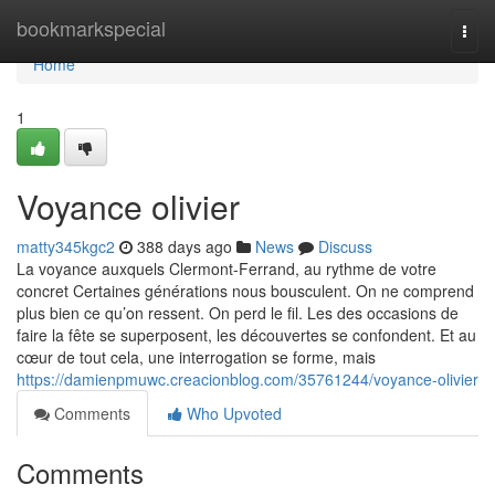
Home
bookmarkspecial
Togg
navi
Home
1
Voyance olivier
matty345kgc2
388 days ago
News
Discuss
La voyance auxquels Clermont-Ferrand, au rythme de votre
concret Certaines générations nous bousculent. On ne comprend
plus bien ce qu’on ressent. On perd le fil. Les des occasions de
faire la fête se superposent, les découvertes se confondent. Et au
cœur de tout cela, une interrogation se forme, mais
https://damienpmuwc.creacionblog.com/35761244/voyance-olivier
Comments
Who Upvoted
Comments