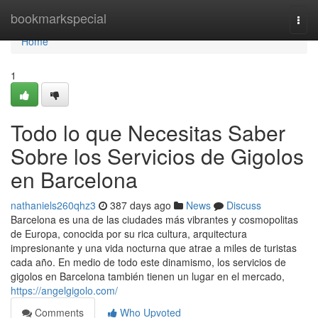
Home
bookmarkspecial
Togg
navi
Home
1
Todo lo que Necesitas Saber
Sobre los Servicios de Gigolos
en Barcelona
nathaniels260qhz3
387 days ago
News
Discuss
Barcelona es una de las ciudades más vibrantes y cosmopolitas
de Europa, conocida por su rica cultura, arquitectura
impresionante y una vida nocturna que atrae a miles de turistas
cada año. En medio de todo este dinamismo, los servicios de
gigolos en Barcelona también tienen un lugar en el mercado,
https://angelgigolo.com/
Comments
Who Upvoted