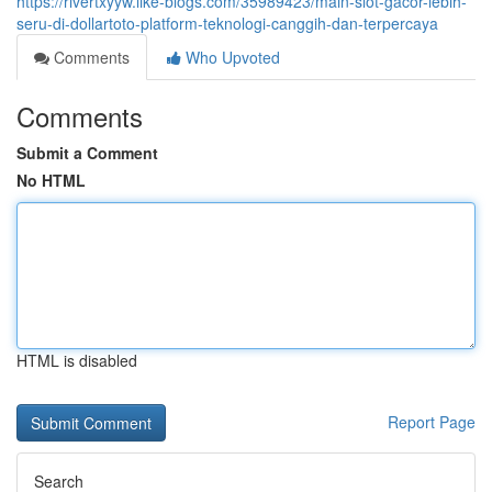
https://rivertxyyw.like-blogs.com/35989423/main-slot-gacor-lebih-
seru-di-dollartoto-platform-teknologi-canggih-dan-terpercaya
Comments
Who Upvoted
Comments
Submit a Comment
No HTML
HTML is disabled
Report Page
Search