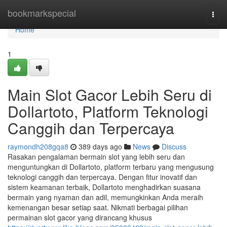
Home
bookmarkspecial
Togg
navi
Home
1
Main Slot Gacor Lebih Seru di
Dollartoto, Platform Teknologi
Canggih dan Terpercaya
raymondh208gqa8
389 days ago
News
Discuss
Rasakan pengalaman bermain slot yang lebih seru dan
menguntungkan di Dollartoto, platform terbaru yang mengusung
teknologi canggih dan terpercaya. Dengan fitur inovatif dan
sistem keamanan terbaik, Dollartoto menghadirkan suasana
bermain yang nyaman dan adil, memungkinkan Anda meraih
kemenangan besar setiap saat. Nikmati berbagai pilihan
permainan slot gacor yang dirancang khusus