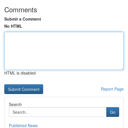
Comments
Submit a Comment
No HTML
HTML is disabled
Report Page
Search
Go
Published News