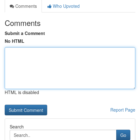
Comments
Who Upvoted
Comments
Submit a Comment
No HTML
HTML is disabled
Report Page
Search
Go